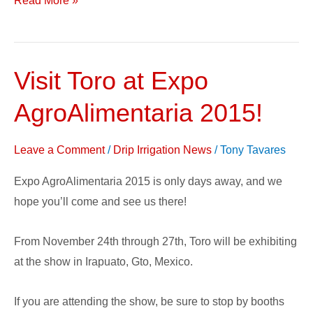
Read More »
Visit Toro at Expo
Visit
Toro
AgroAlimentaria 2015!
at
Expo
Leave a Comment
/
Drip Irrigation News
/
Tony Tavares
AgroAlimentaria
2015!
Expo AgroAlimentaria 2015 is only days away, and we
hope you’ll come and see us there!
From November 24th through 27th, Toro will be exhibiting
at the show in Irapuato, Gto, Mexico.
If you are attending the show, be sure to stop by booths