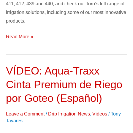
411, 412, 439 and 440, and check out Toro’s full range of
irrigation solutions, including some of our most innovative
products.
Read More »
VÍDEO: Aqua-Traxx
VÍDEO:
Aqua-
Cinta Premium de Riego
Traxx
Cinta
por Goteo (Español)
Premium
de
Leave a Comment
/
Drip Irrigation News
,
Videos
/
Tony
Riego
Tavares
por