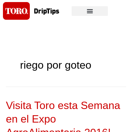
Skip
to
content
riego por goteo
Visita Toro esta Semana
Visita
Toro
en el Expo
esta
Semana