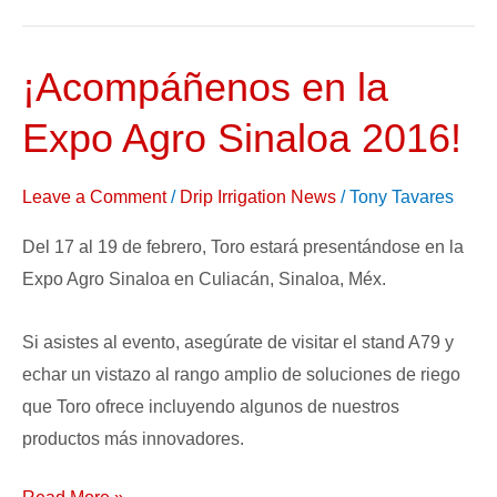
¡Acompáñenos en la
¡Acompáñenos
en
Expo Agro Sinaloa 2016!
la
Expo
Leave a Comment
/
Drip Irrigation News
/
Tony Tavares
Agro
Sinaloa
Del 17 al 19 de febrero, Toro estará presentándose en la
2016!
Expo Agro Sinaloa en Culiacán, Sinaloa, Méx.
Si asistes al evento, asegúrate de visitar el stand A79 y
echar un vistazo al rango amplio de soluciones de riego
que Toro ofrece incluyendo algunos de nuestros
productos más innovadores.