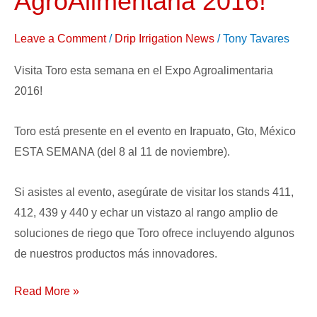
AgroAlimentaria 2016!
en
el
Leave a Comment
/
Drip Irrigation News
/
Tony Tavares
Expo
Visita Toro esta semana en el Expo Agroalimentaria
AgroAlimentaria
2016!
2016!
Toro está presente en el evento en Irapuato, Gto, México
ESTA SEMANA (del 8 al 11 de noviembre).
Si asistes al evento, asegúrate de visitar los stands 411,
412, 439 y 440 y echar un vistazo al rango amplio de
soluciones de riego que Toro ofrece incluyendo algunos
de nuestros productos más innovadores.
Read More »