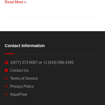
Read More »
Goteo
(Español)
Contact Information
1(877) 373-0087 or +1 (619) 596-2495
Contact Us
Terms of Service
Privacy Policy
AquaFlow