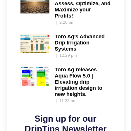
Assess, Optimize, and
Maximize your
Profits!
2:28 pm
Toro Ag’s Advanced
Drip Irrigation
Systems
12:29 pm
Toro Ag releases
Aqua Flow 5.0 |
Elevating drip
irrigation design to
new heights.
11:23 am
Sign up for our
DripTips Newsletter