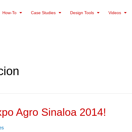
How-To
Case Studies
Design Tools
Videos
cion
po Agro Sinaloa 2014!
es