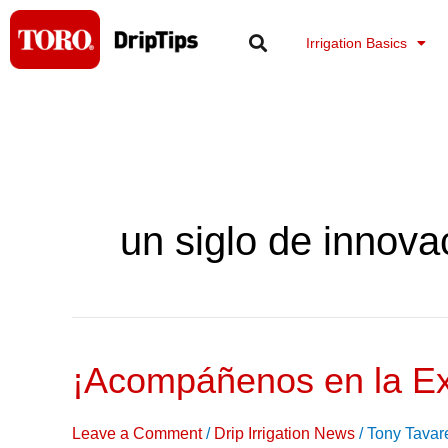
Skip
to
Irrigation Basics
content
un siglo de innova
¡Acompáñenos en la Ex
¡Acompáñenos
en
la
Leave a Comment
/
Drip Irrigation News
/
Tony Tavar