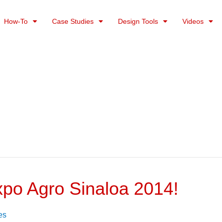
How-To
Case Studies
Design Tools
Videos
po Agro Sinaloa 2014!
es