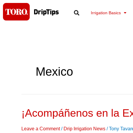
Skip
to
Irrigation Basics
content
Mexico
¡Acompáñenos en la Ex
¡Acompáñenos
en
la
Leave a Comment
/
Drip Irrigation News
/
Tony Tavar