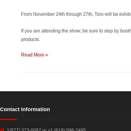
AgroAlimentaria
2015!
From November 24th through 27th, Toro will be exhibit
If you are attending the show, be sure to stop by boot
products.
Read More »
Contact Information
1(877) 373-0087 or +1 (619) 596-2495