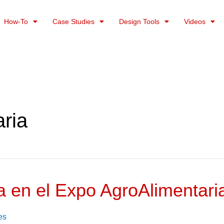
How-To
Case Studies
Design Tools
Videos
ria
a en el Expo AgroAlimentari
es