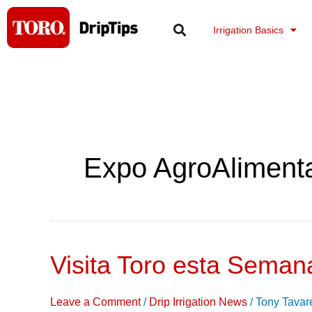
Skip
to
Irrigation Basics
content
Expo AgroAlimenta
Visita Toro esta Seman
Visita
Toro
esta
Leave a Comment
/
Drip Irrigation News
/
Tony Tavar