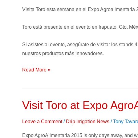
Semana
Visita Toro esta semana en el Expo Agroalimentaria 
en
el
Toro está presente en el evento en Irapuato, Gto, M
Expo
AgroAlimentaria
Si asistes al evento, asegúrate de visitar los stands
2016!
nuestros productos más innovadores.
Read More »
Visit Toro at Expo Agro
Visit
Toro
at
Leave a Comment
/
Drip Irrigation News
/
Tony Tavar
Expo
Expo AgroAlimentaria 2015 is only days away, and w