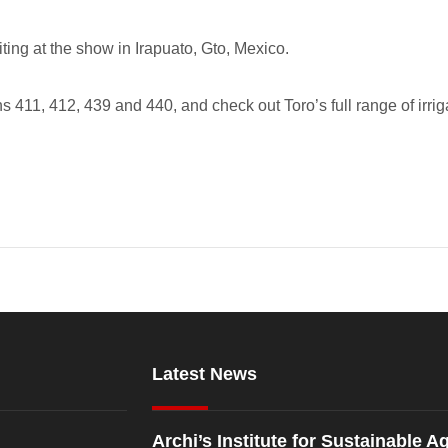
ing at the show in Irapuato, Gto, Mexico.
hs 411, 412, 439 and 440, and check out Toro’s full range of irri
Latest News
Archi’s Institute for Sustainable Ag