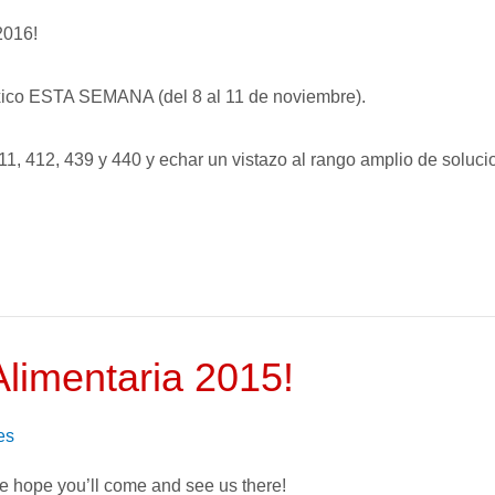
2016!
éxico ESTA SEMANA (del 8 al 11 de noviembre).
 411, 412, 439 y 440 y echar un vistazo al rango amplio de solu
Alimentaria 2015!
es
e hope you’ll come and see us there!